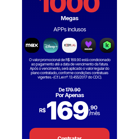
1000
Megas
APPs inclusos
O valor promocional de R$ 169.90 está condicionado
ao pagamento até a data de vencimento da fatura.
Após o vencimento, será aplicado o valor regular do
plano contratado, conforme condições contratuais
vigentes.-(Cf. Lei nº. 13.455/2017 do CDC).
De
179.90
Por Apenas
169
,90
R$
/mês
Contratar